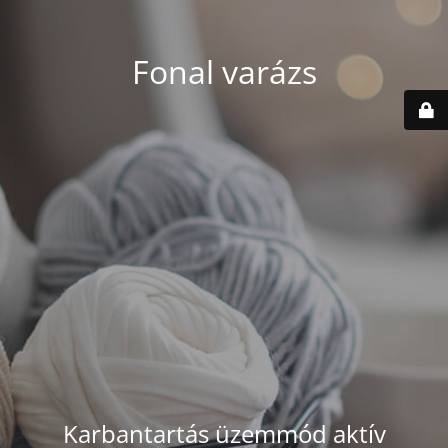
Fonal varázs
Karbantartás üzemmód aktív