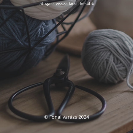
Látogass vissza kicsit késöbb!
© Fonal varázs 2024