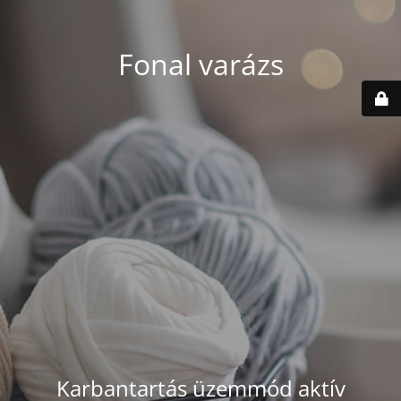
Fonal varázs
Karbantartás üzemmód aktív