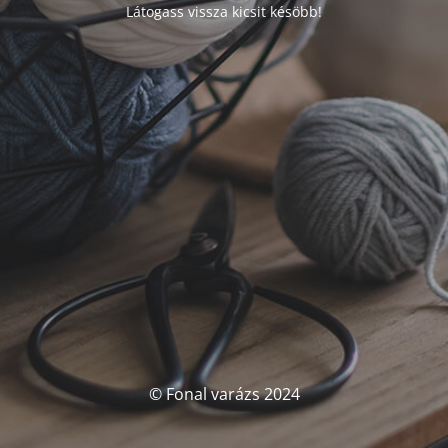
Látogass vissza kicsit késöbb!
© Fonal varázs 2024