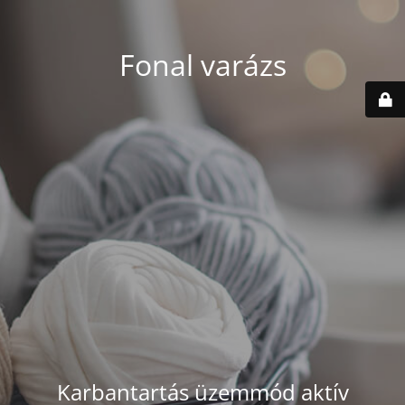
Fonal varázs
Karbantartás üzemmód aktív