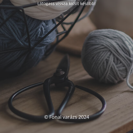
Látogass vissza kicsit késöbb!
© Fonal varázs 2024