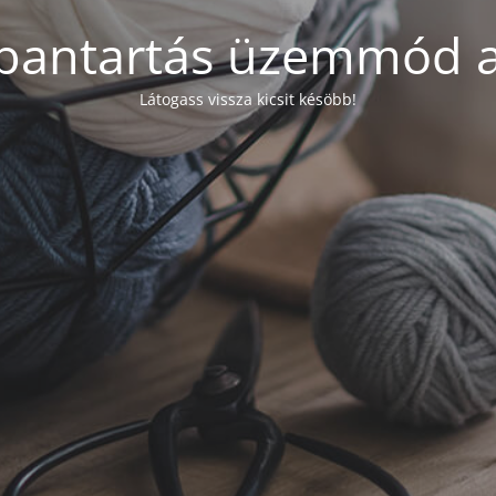
bantartás üzemmód a
Látogass vissza kicsit késöbb!