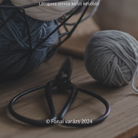
Látogass vissza kicsit késöbb!
© Fonal varázs 2024