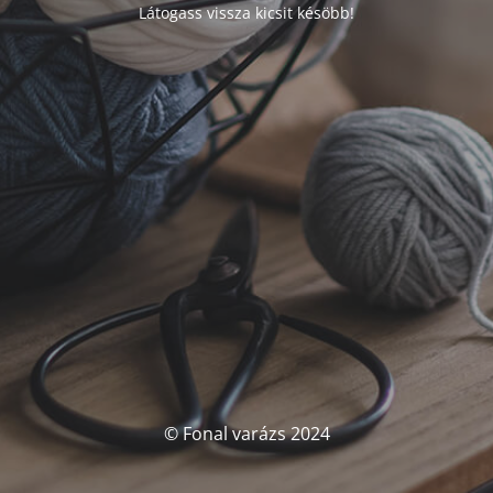
Látogass vissza kicsit késöbb!
© Fonal varázs 2024