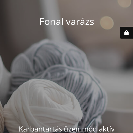
Fonal varázs
Karbantartás üzemmód aktív