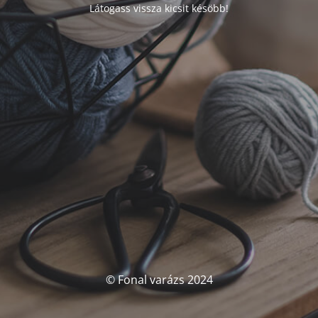
Látogass vissza kicsit késöbb!
© Fonal varázs 2024