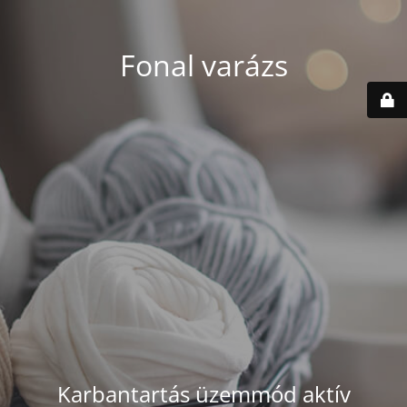
Fonal varázs
Karbantartás üzemmód aktív