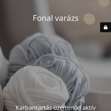
Fonal varázs
Karbantartás üzemmód aktív