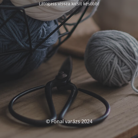
Látogass vissza kicsit késöbb!
© Fonal varázs 2024