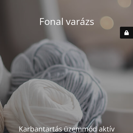
Fonal varázs
Karbantartás üzemmód aktív