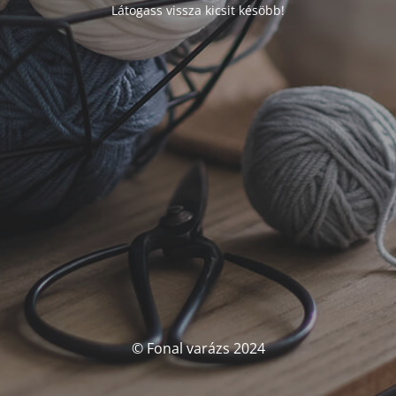
Látogass vissza kicsit késöbb!
© Fonal varázs 2024