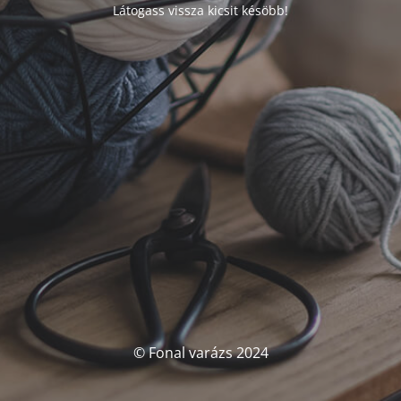
Látogass vissza kicsit késöbb!
© Fonal varázs 2024