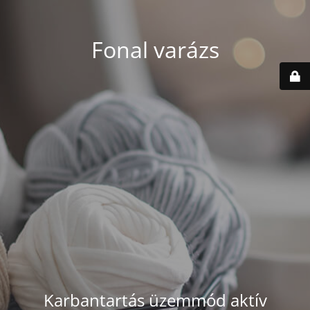
Fonal varázs
Karbantartás üzemmód aktív