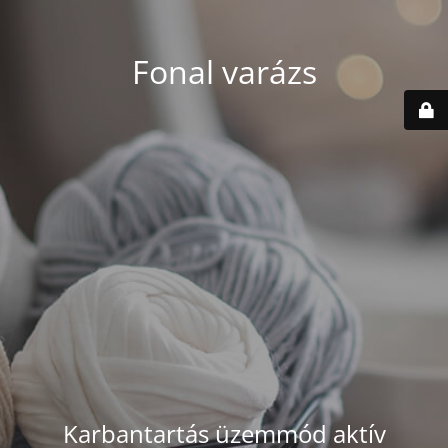
Fonal varázs
Karbantartás üzemmód aktív