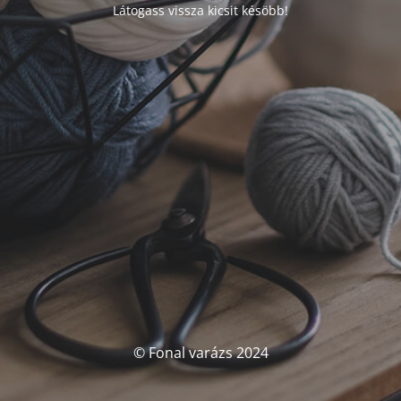
Látogass vissza kicsit késöbb!
© Fonal varázs 2024