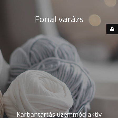
Fonal varázs
Karbantartás üzemmód aktív