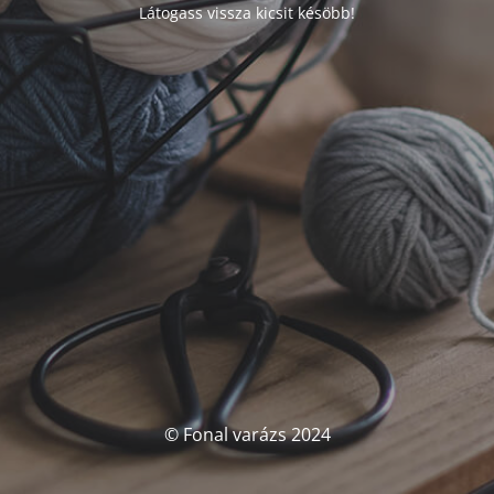
Látogass vissza kicsit késöbb!
© Fonal varázs 2024